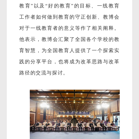
教育”以及“好的教育”的目标、一线教育
工作者如何做到教育的守正创新、教博会
对于一线教育者的意义等作了相关阐释。
他表示，教博会汇聚了全国各个学校的教
育智慧，为全国教育人提供了一个探索实
践的分享平台，也将成为改革思路与改革
路径的交流与探讨。