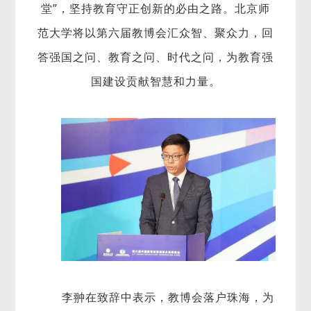
堂”，坚持教育守正创新的必由之路。北京师
范大学将以第六届教博会汇众智、聚众力，回
答强国之问、教育之问、时代之问，为教育强
国建设贡献智慧和力量。
李翀在致辞中表示，教博会落户珠海，为