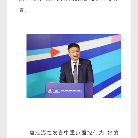
置。
唐江澎在发言中重点围绕何为“好的