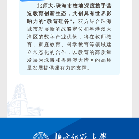
北师大-珠海市校地深度携手营
造教育创新生态，共创具有世界影
响力的“教育硅谷”。
双方结合珠海
城市发展新的战略定位和粤港澳大
湾区的数字产业优势，将在教师教
育、家庭教育、科学教育等领域建
立常态化的合作，以教育的高质量
发展为珠海和粤港澳大湾区的高质
量发展提供强有力的支撑。