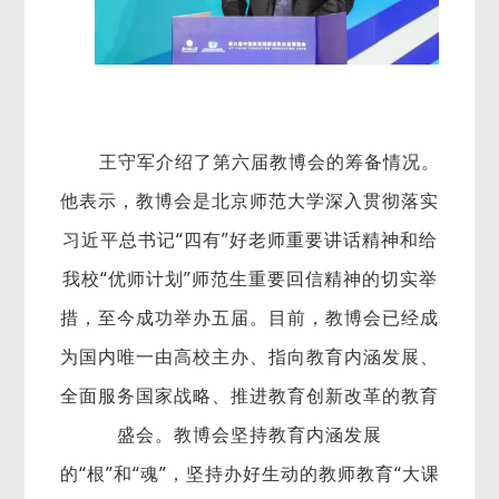
王守军介绍了第六届教博会的筹备情况。
他表示，教博会是北京师范大学深入贯彻落实
习近平总书记“四有”好老师重要讲话精神和给
我校“优师计划”师范生重要回信精神的切实举
措，至今成功举办五届。目前，教博会已经成
为国内唯一由高校主办、指向教育内涵发展、
全面服务国家战略、推进教育创新改革的教育
盛会。教博会坚持教育内涵发展
的“根”和“魂”，坚持办好生动的教师教育“大课