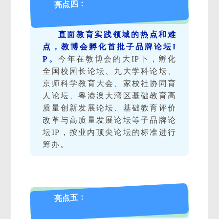
亮点四：
直面教育实践领域的热点和难
点，教博会孵化首批子品牌论坛I
P。
今年在教博会的大IP下，孵化
全国校园长论坛、九大学科论坛、
京师科学教育大会、家校社协同育
人论坛、粤港澳大湾区基础教育高
质量创新发展论坛、基础教育评价
改革与高质量发展论坛等子品牌论
坛IP，按业内顶尖论坛的标准进行
筹办。
亮点五：