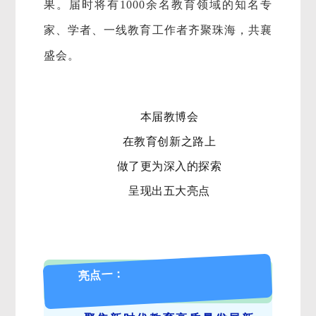
果。届时将有1000余名教育领域的知名专
家、学者、一线教育工作者齐聚珠海，共襄
盛会。
本届教博会
在教育创新之路上
做了更为深入的探索
呈现出五大亮点
亮点一：