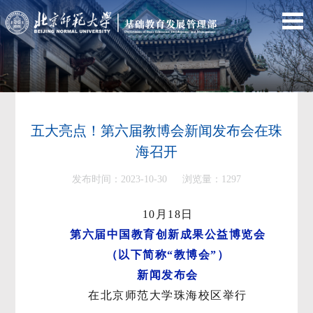
五大亮点！第六届教博会新闻发布会在珠
海召开
发布时间：2023-10-30 浏览量：
1297
10月18日
第六届中国教育创新成果公益博览会
（以下简称“教博会”）
新闻发布会
在北京师范大学珠海校区举行