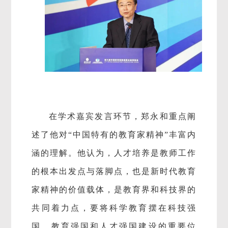
在学术嘉宾发言环节，郑永和重点阐
述了他对“中国特有的教育家精神”丰富内
涵的理解。他认为，人才培养是教师工作
的根本出发点与落脚点，也是新时代教育
家精神的价值载体，是教育界和科技界的
共同着力点，要将科学教育摆在科技强
国、教育强国和人才强国建设的重要位