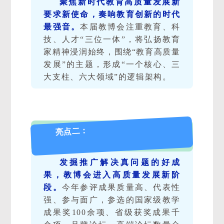
聚焦新时代教育高质量发展新
要求新使命，奏响教育创新的时代
最强音。
本届教博会注重教育、科
技、人才“三位一体”，将弘扬教育
家精神浸润始终，围绕“教育高质量
发展”的主题，形成“一个核心、三
大支柱、六大领域”的逻辑架构。
亮点二：
发掘推广解决真问题的好成
果，教博会进入高质量发展新阶
段。
今年参评成果质量高、代表性
强、参与面广，参选的国家级教学
成果奖100余项、省级获奖成果千