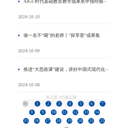
AIGC时代基础教育教学成果奖申报经验交流丨“探享荟”成果集
2024-10-10
做一名不“嚷”的老师丨“探享荟”成果集
2024-10-09
推进“大思政课”建设，讲好中国式现代化故事丨思想政治教育学科共同体2024年“木铎金声讲坛”顺利举行
2024-10-08
共22页 435条记录
<
1
2
3
4
5
6
7
8
9
10
11
12
13
14
15
16
17
18
19
20
21
22