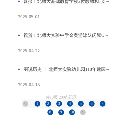
喜报！北师大基础教育学校2位教师和1支团队荣获2025年北京市先进工作者和模范集体！
2025-05-01
祝贺！北师大实验中学金奥游泳队闪耀U15世中运，勇夺三金三银为国争光
2025-04-22
图说历史 丨 北师大实验幼儿园110年建园历史
2025-04-18
共10页 200条记录
<
1
2
3
4
5
6
7
8
9
10
>