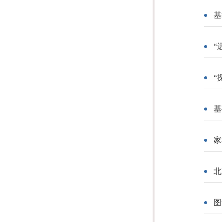
基
“
“
基
家
北
图