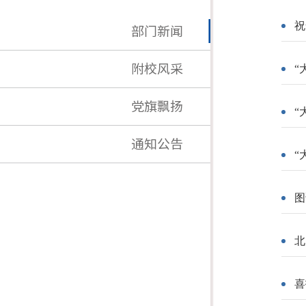
祝
部门新闻
附校风采
“
党旗飘扬
“
通知公告
“
图
北
喜