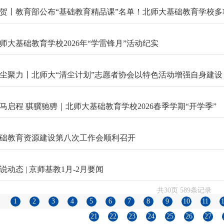
贺丨教育部公布“基础教育精品课”名单！北师大基础教育学校多
师大基础教育学校2026年“学雷锋月”活动纪实
尘聚力丨北师大“清尘计划”志愿者协会以特色活动增强自身建设
马启程 骐骥驰骋｜北师大基础教育学校2026春季学期“开学季”
础教育资源建设第八次工作会顺利召开
说动态 | 京师基教1月-2月要闻
共30页 589条记录
1
2
3
4
5
6
7
8
9
10
11
21
22
23
24
25
26
27