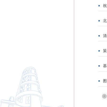
祝
北
清
策
基
图
<