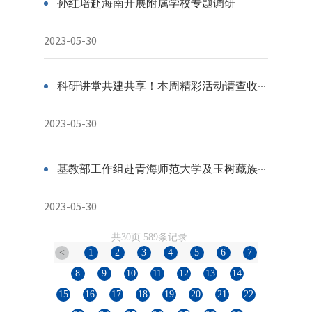
孙红培赴海南开展附属学校专题调研
2023-05-30
科研讲堂共建共享！本周精彩活动请查收！（2023春⑮5.29-6.4）丨“大学-附校”学科一体化
2023-05-30
基教部工作组赴青海师范大学及玉树藏族自治州开展主题教育专项调研
2023-05-30
共30页 589条记录
<
1
2
3
4
5
6
7
8
9
10
11
12
13
14
15
16
17
18
19
20
21
22